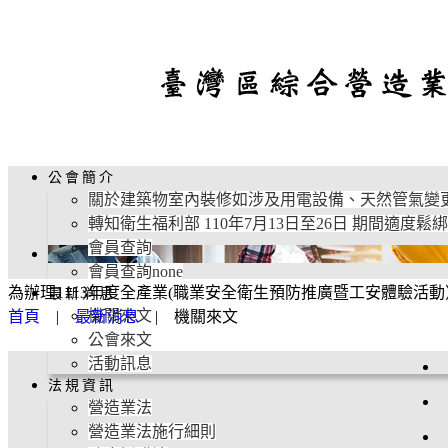
公會簡介
關於建築物室內裝修如涉及用電設備、天然管氣變
轉知衛生福利部 110年7月13日至26日 期間適
會員查詢
會員查詢none
為辦理1113年度全產業(職業安全衛生預防推廣暨工安體驗活動
最新消息
機關來文
首頁
|
最新消息
|
機關來文
公會來文
活動訊息
法規資訊
營造業法
營造業法施行細則